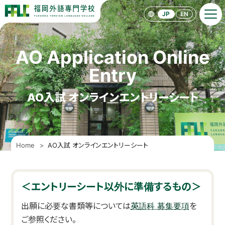
F
F
JP
EN
L
C
［
福
AO Application Online
岡
外
語
Entry
専
門
学
AO入試 オンラインエントリーシート
校
］
Home
AO入試 オンラインエントリーシート
＜エントリーシート以外に準備するもの＞
出願に必要な書類等については
英語科 募集要項
を
ご参照ください。