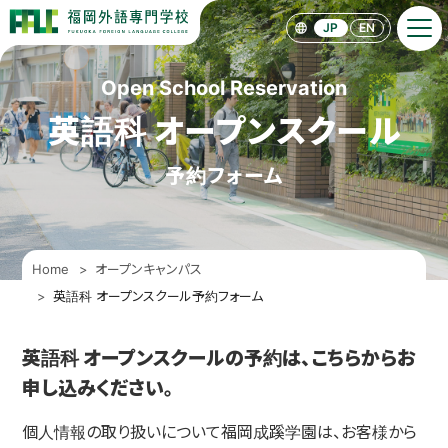
F
F
JP
EN
L
C
［
Open School Reservation
福
岡
外
英語科 オープンスクール
語
専
門
予約フォーム
学
校
］
Home
オープンキャンパス
英語科 オープンスクール予約フォーム
英語科 オープンスクールの予約は、こちらからお
申し込みください。
個人情報の取り扱いについて福岡成蹊学園は、お客様から